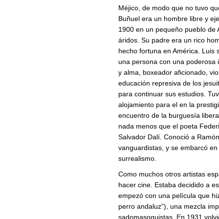
Méjico, de modo que no tuvo que 
Buñuel era un hombre libre y eje
1900 en un pequeño pueblo de 
áridos. Su padre era un rico ho
hecho fortuna en América. Luis s
una persona con una poderosa im
y alma, boxeador aficionado, viol
educación represiva de los jesui
para continuar sus estudios. Tu
alojamiento para el en la presti
encuentro de la burguesía libera
nada menos que el poeta Federico
Salvador Dalí. Conoció a Ramón
vanguardistas, y se embarcó en l
surrealismo.
Como muchos otros artistas esp
hacer cine. Estaba decidido a es
empezó con una película que hiz
perro andaluz”), una mezcla im
sadomasoquistas. En 1931 volvió