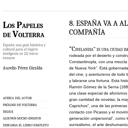
8. ESPAÑA VA A A
Los Papeles
COMPAÑÍA
de Volterra
España: una guía histórica y
“C
inelandia” es una ciudad im
cultural para el viajero
inteligente en 111 micro-
rodeada por el desierto y constru
ensayos
Constantinopla, con una mezcla 
Aurelio Pérez Giralda
de Nueva York”. Está gobernada
del cine, y aventureros de todo t
y labrarse una fortuna. Esta his
Ramón Gómez de la Serna (1888-1
una clase especial de aforismos 
ACERCA DEL AUTOR
gran cantidad de novelas, la may
PRÓLOGO DE VOLTERRA
Caprichos”, una de las primeras 
contacto con Picasso y el movimi
ÍNDICE
generación unipersonal”, como l
ALGUNOS MICRO-ENSAYOS
surrealismo, el arte deshumaniz
DESCARGA EL LIBRO COMPLETO