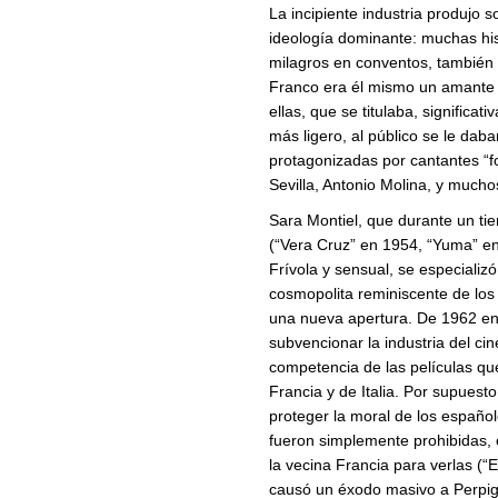
La incipiente industria produjo 
ideología dominante: muchas hist
milagros en conventos, también hi
Franco era él mismo un amante d
ellas, que se titulaba, signific
más ligero, al público se le da
protagonizadas por cantantes “f
Sevilla, Antonio Molina, y mucho
Sara Montiel, que durante un ti
(“Vera Cruz” en 1954, “Yuma” en 
Frívola y sensual, se especializ
cosmopolita reminiscente de los 
una nueva apertura. De 1962 en
subvencionar la industria del ci
competencia de las películas q
Francia y de Italia. Por supuest
proteger la moral de los españo
fueron simplemente prohibidas, o
la vecina Francia para verlas (“E
causó un éxodo masivo a Perpi